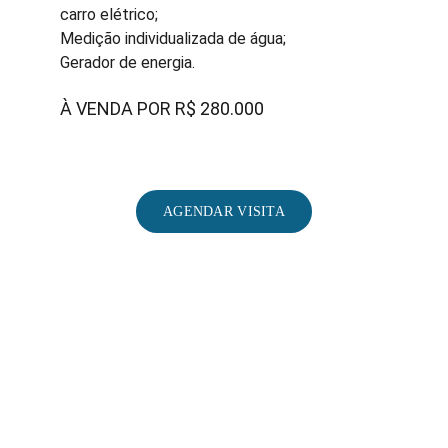
carro elétrico;
Medição individualizada de água;
Gerador de energia.
À VENDA POR R$ 280.000
AGENDAR VISITA
Email:              
contato@salvadortemporada.com.br
WhatsApp:     
+55 71 99194-6284